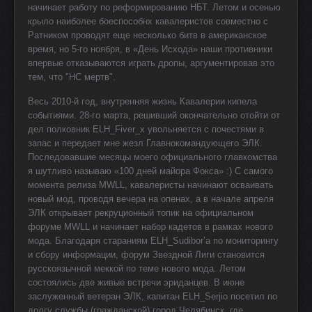
начинает работу по реформированию НБТ. Летом и осенью
крыло наиболее боеспособнх кавалеристов совместно с
Ратником проводят еще несколько битв в американское
время, но 5-го ноября, в «День Исхода» наши противники
впервые отказываются играть дропы, аргументировав это
тем, что "HC мертв".
Весь 2010-й год, внутренняя жизнь Кавалерии кипела
событиями. 28-го марта, решивший окончательно отойти от
дел полковник ELH_Fiver_x увольняется с почестями в
запас и передает мне жезл Главнокомандующего ЭЛК.
Последовавшие месяцы моего официального главкомства
я шутливо называю «100 дней майора Фокса» :) С самого
момента релиза
MWLL
, кавалеристы начинают осваивать
новый мод, проводя вечера на опенах, а в начале апреля
ЭЛК открывает рекруционный топик на официальном
форуме
MWLL
и начинает набор кадетов в рамках нового
мода. Благодаря стараниям ELH_Sudibor’а по мониторингу
и сбору информации, форум Звездной Лиги становится
русскоязычной меккой по теме нового мода. Летом
состоялись две живые встречи эриданцев. В июне
заслуженный ветеран ЭЛК, капитан ELH_Serjio посетил по
долгу службы (гражданской) город Челябинск, где