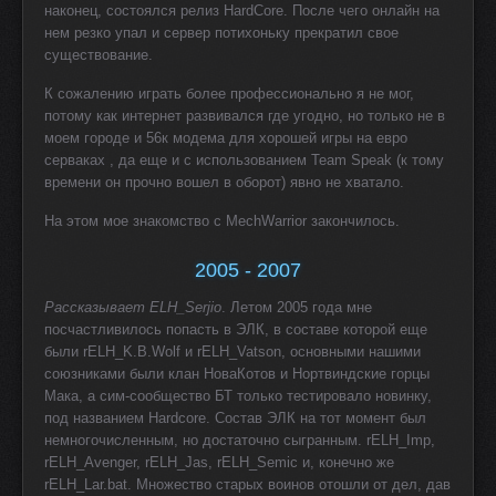
наконец, состоялся релиз HardCore. После чего онлайн на
нем резко упал и сервер потихоньку прекратил свое
существование.
К сожалению играть более профессионально я не мог,
потому как интернет развивался где угодно, но только не в
моем городе и 56к модема для хорошей игры на евро
серваках , да еще и с использованием Team Speak (к тому
времени он прочно вошел в оборот) явно не хватало.
На этом мое знакомство с MechWarrior закончилось.
2005 - 2007
Рассказывает ELH_Serjio
. Летом 2005 года мне
посчастливилось попасть в ЭЛК, в составе которой еще
были rELH_K.B.Wolf и rELH_Vatson, основными нашими
союзниками были клан НоваКотов и Нортвиндские горцы
Мака, а сим-сообщество БТ только тестировало новинку,
под названием Hardcore. Состав ЭЛК на тот момент был
немногочисленным, но достаточно сыгранным. rELH_Imp,
rELH_Avenger, rELH_Jas, rELH_Semic и, конечно же
rELH_Lar.bat. Множество старых воинов отошли от дел, дав