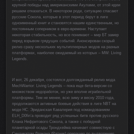
крупной победы над американскими Акулами, от этой идеи
решаем отказаться. В некотором роде, ситуацию спасают
русские Сокола, которые в этот период берут в лиге
одноименный юнит и становятся нашим единственным, но
постоянным соперником в евро-времени. Наступает
некоторая стабильность, но все понимают – мир БТ замер
перед взрывом грядущих событий. Анонсирован скорый
релиз сразу нескольких мультиплеерных модов на разных
платформах, наиболее ожидаемый из которых –
MW
:
Living
Legends
.
И вот, 26 декабря, состоялся долгожданный релиз мода
MechWarrior
:
Living
Legends
– пока еще бета-версии со
множеством недоработок, но уже вполне играбельной
платформы. Тем не менее, всю зиму и весну 2010 года,
продолжаются активные боевые действия в лиге
NBT
на
моде
HC
. Эриданская Кавалерия под командованием
ELH_D0fin’а проводит ряд успешных битв против русского
Клана Нефритового Сокола, а также с победной
планетарной осады Трондхейма начинает совместную с
Синдикатом Дракона (Ратник) операцию по выдворению