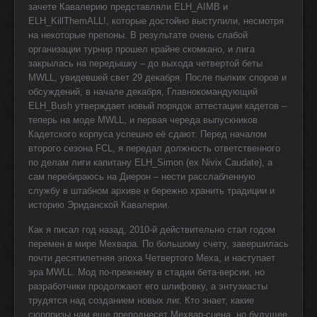
зачете Кавалерию представляли ELH_AIMB и
ELH_KillThemALL!, которые достойно выступили, несмотря
на некоторые препоны. В результате очень слабой
организации турнир прошел крайне скомкано, и лига
закрылась на передышку – до выхода четвертой беты
MWLL
, увидевшей свет 29 декабря. После пылких споров и
обсуждений, в начале декабря, Главнокомандующий
ELH_Bush утверждает новый порядок аттестации кадетов –
теперь на моде
MWLL
, и первая череда выпускников
Кадетского корпуса успешно её сдают. Перед началом
второго сезона
FCL
, я передал должность ответственного
по делам лиги капитану ELH_Simon (
ex
Nivix
Caudate
), а
сам перебираюсь на Диерон – нести расслабленную
службу в штабном архиве и бережно хранить традиции и
историю Эриданской Кавалерии.
Как я писал год назад, 2010-й действительно стал годом
перемен в мире Мехвара. По большому счету, завершилась
почти десятилетняя эпоха Четвертого Меха, и наступает
эра
MWLL
. Мод по-прежнему в стадии бета-версии, но
разработчики продолжают его шлифовку, а энтузиасты
трудятся над созданием новых лиг. Кто знает, какие
сюрпризы нам еще преподнесет Мехвар-сцена, но будущее