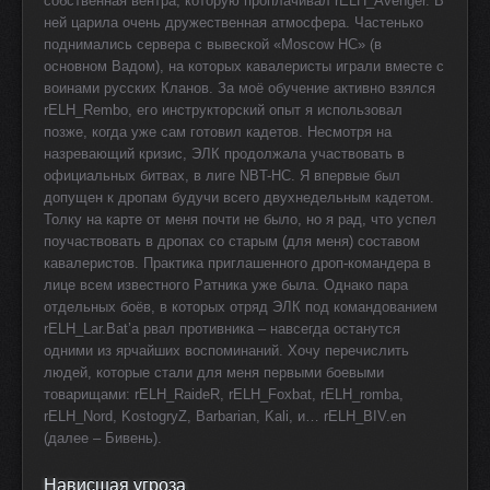
собственная вентра, которую проплачивал rELH_Avenger. В
ней царила очень дружественная атмосфера. Частенько
поднимались сервера с вывеской «Moscow HC» (в
основном Вадом), на которых кавалеристы играли вместе с
воинами русских Кланов. За моё обучение активно взялся
rELH_Rembo, его инструкторский опыт я использовал
позже, когда уже сам готовил кадетов. Несмотря на
назревающий кризис, ЭЛК продолжала участвовать в
официальных битвах, в лиге NBT-HC. Я впервые был
допущен к дропам будучи всего двухнедельным кадетом.
Толку на карте от меня почти не было, но я рад, что успел
поучаствовать в дропах со старым (для меня) составом
кавалеристов. Практика приглашенного дроп-командера в
лице всем известного Ратника уже была. Однако пара
отдельных боёв, в которых отряд ЭЛК под командованием
rELH_Lar.Bat’а рвал противника – навсегда останутся
одними из ярчайших воспоминаний. Хочу перечислить
людей, которые стали для меня первыми боевыми
товарищами: rELH_RaideR, rELH_Foxbat, rELH_romba,
rELH_Nord, KostogryZ, Barbarian, Kali, и… rELH_BIV.en
(далее – Бивень).
Нависшая угроза