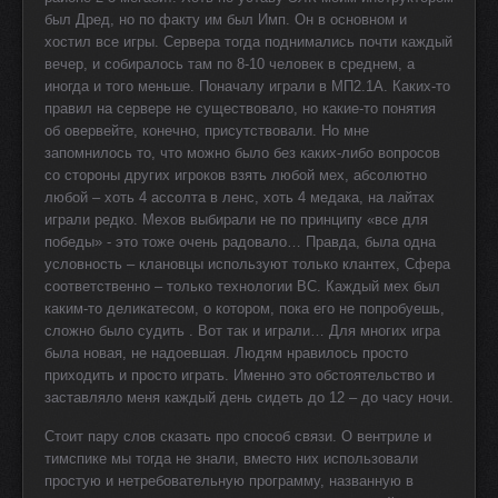
был Дред, но по факту им был Имп. Он в основном и
хостил все игры. Сервера тогда поднимались почти каждый
вечер, и собиралось там по 8-10 человек в среднем, а
иногда и того меньше. Поначалу играли в МП2.1А. Каких-то
правил на сервере не существовало, но какие-то понятия
об овервейте, конечно, присутствовали. Но мне
запомнилось то, что можно было без каких-либо вопросов
со стороны других игроков взять любой мех, абсолютно
любой – хоть 4 ассолта в ленс, хоть 4 медака, на лайтах
играли редко. Мехов выбирали не по принципу «все для
победы» - это тоже очень радовало… Правда, была одна
условность – клановцы используют только клантех, Сфера
соответственно – только технологии ВС. Каждый мех был
каким-то деликатесом, о котором, пока его не попробуешь,
сложно было судить . Вот так и играли… Для многих игра
была новая, не надоевшая. Людям нравилось просто
приходить и просто играть. Именно это обстоятельство и
заставляло меня каждый день сидеть до 12 – до часу ночи.
Стоит пару слов сказать про способ связи. О вентриле и
тимспике мы тогда не знали, вместо них использовали
простую и нетребовательную программу, названную в