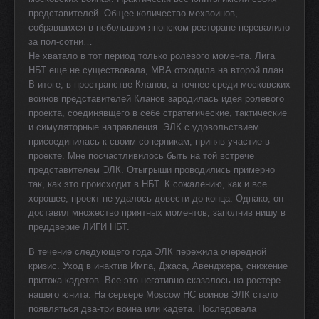
представителей. Общее количество мехвоинов,
собравшихся в небольшом японском ресторане перевалило
за пол-сотни…
Не хватало в тот период только ролевого момента. Лига
НБТ еще не существовала, МВА отходила на второй план.
В итоге, в пространстве Кланов, а точнее среди московских
воинов представителей Кланов зародилась идея ролевого
проекта, соединявщего в себе стратегические, тактические
и симуляторные направления. ЭЛК с удовольствием
присоединилась к своим соперникам, приняв участие в
проекте. Мне посчастливилось быть на той встрече
представителем ЭЛК. Отыгрыши проводились примерно
так, как это происходит в НБТ. К сожалению, как и все
хорошее, проект не удалось довести до конца. Однако, он
доставил множество приятных моментов, заполнив нишу в
преддверие ЛИГИ НБТ.
В течение следующего года ЭЛК пережила очередной
кризис. Уход в инактив Импа, Джаса, Авенджера, снижение
притока кадетов. Все это негативно сказалось на ростере
нашего юнита. На сервере Moscow HC воинов ЭЛК стало
появляться два-три воина или кадета. Последовала