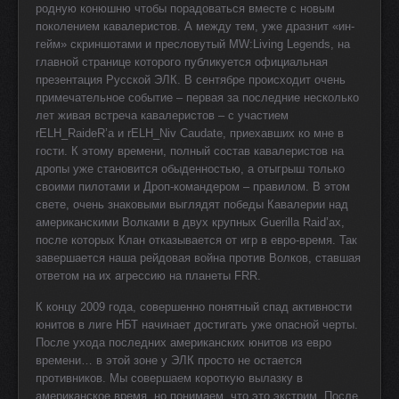
родную конюшню чтобы порадоваться вместе с новым
поколением кавалеристов. А между тем, уже дразнит «ин-
гейм» скриншотами и пресловутый MW:Living Legends, на
главной странице которого публикуется официальная
презентация Русской ЭЛК. В сентябре происходит очень
примечательное событие – первая за последние несколько
лет живая встреча кавалеристов – с участием
rELH_RaideR’а и rELH_Niv Caudate, приехавших ко мне в
гости. К этому времени, полный состав кавалеристов на
дропы уже становится обыденностью, а отыгрыш только
своими пилотами и Дроп-командером – правилом. В этом
свете, очень знаковыми выглядят победы Кавалерии над
американскими Волками в двух крупных Guerilla Raid’ах,
после которых Клан отказывается от игр в евро-время. Так
завершается наша рейдовая война против Волков, ставшая
ответом на их агрессию на планеты
FRR
.
К концу 2009 года, совершенно понятный спад активности
юнитов в лиге НБТ начинает достигать уже опасной черты.
После ухода последних американских юнитов из евро
времени… в этой зоне у ЭЛК просто не остается
противников. Мы совершаем короткую вылазку в
американское время, но понимаем, что это экстрим. После