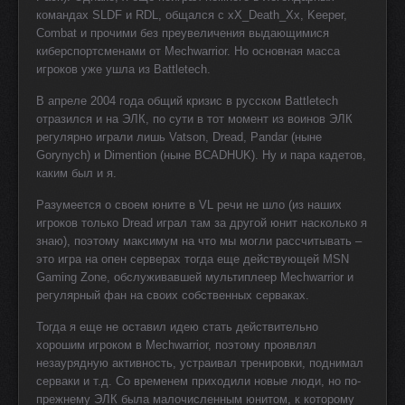
командах SLDF и RDL, общался с xX_Death_Xx, Keeper,
Combat и прочими без преувеличения выдающимися
киберспортсменами от Mechwarrior. Но основная масса
игроков уже ушла из Battletech.
В апреле 2004 года общий кризис в русском Battletech
отразился и на ЭЛК, по сути в тот момент из воинов ЭЛК
регулярно играли лишь Vatson, Dread, Pandar (ныне
Gorynych) и Dimention (ныне BCADHUK). Ну и пара кадетов,
каким был и я.
Разумеется о своем юните в VL речи не шло (из наших
игроков только Dread играл там за другой юнит насколько я
знаю), поэтому максимум на что мы могли рассчитывать –
это игра на опен серверах тогда еще действующей MSN
Gaming Zone, обслуживавшей мультиплеер Mechwarrior и
регулярный фан на своих собственных серваках.
Тогда я еще не оставил идею стать действительно
хорошим игроком в Mechwarrior, поэтому проявлял
незаурядную активность, устраивал тренировки, поднимал
серваки и т.д. Со временем приходили новые люди, но по-
прежнему ЭЛК была малочисленным юнитом, к которому