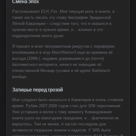
Смена эпох
Рассказывает ELH_Fox
. Моя текущая роль в юните, а
также честь писать эту главу биографии Эриданской
Лёгкой Кавалерии – следствие того, что я оказался в
нужном месте в нужное время, и… вложил в это
подразделение много души.
Я пришел в юнит безграмотным рекрутом с периферии,
влюбившимся в игру MechWarrior3 еще во времена её
выхода (1999г.), недавно дорвавшимся до (почти)
безлимитного интернета, ничего не знающим об
отечественной Мехвар-тусовке и об идеях Battle
t
ech
вообще.
Затишье перед грозой
Мне суждено было оказаться в Кавалерии в очень сложное
время. Рубеж 2007-2008 годов стал для ЭЛК переломным.
Уже уставшее и вялое к тому моменту Командование
юнита ушло на новогодние праздники, и… фактически не
вернулось. Тем не менее, я застал последние дни
активности тогдашних воинов и кадетов. У ЭЛК была