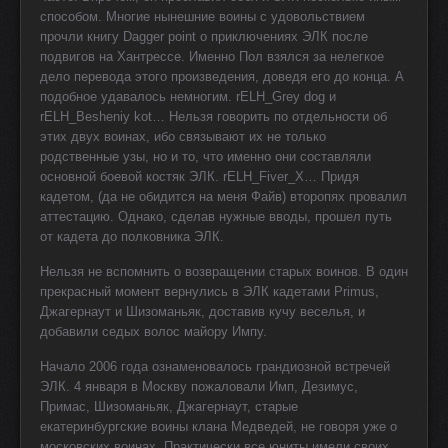
способом. Многие нынешние воины с удовольствием
прочли книгу Dagger point о приключениях ЭЛК после
подвигов на Хантрессе. Именно Пол взялся за нелегкое
дело перевода этого произведения, доведя его до конца. А
подобное удавалось немногим. rELH_Grey dog и
rELH_Besheniy kot… Нельзя говорить по отдельности об
этих двух воинах, ибо связывают их не только
родственные узы, но и то, что именно они составляли
основной боевой костяк ЭЛК. rELH_Fiver_X… Придя
кадетом, (да не обидится на меня Файв) второпях провалил
аттестацию. Однако, сделав нужные вводы, прошел путь
от кадета до полковника ЭЛК.
Нельзя не вспомнить о возвращении старых воинов. В один
прекрасный момент вернулись в ЭЛК кадетами Primus,
Джагернаут и Шизоманьяк, доставив кучу веселья, и
добавили седых волос майору Импу.
Начало 2006 года ознаменовалось грандиозной встречей
ЭЛК. 4 января в Москву пожаловали Имп, Дезимус,
Примас, Шизоманьяк, Джагернаут, старые
екатеринбургские воины клана Медведей, не говоря уже о
московских воинах. Практически все юниты имели своих