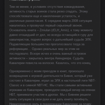
Тем не менее, в условиях отсутствия командования,
активность старых воинов стала резко спадать. Этому
способствовали еще и накопленная усталость, и
различные разногласия. К середине марта 2008 ситуация
накалилась и прозвучал первый серьезный звонок.
Основатель юнита – Zmiulan (rELH_Amis), к тому моменту
давно отошедший от дел, но всегда остающийся гуру для
кавалеристов, поднял вопрос о дальнейшей судьбе ЭЛК.
Подавляющее большинство проголосовало тогда за
реформацию… Однако реальных мер за этим не
последовало. Вскоре исчез и очень важный островок
активности – закрылась вентра Авенджера. Судьба
Кавалерии повисла на волоске. Казалось, что это конец.
Одновременно с моим приходом в юнит, произошло
возвращение к игровой деятельности Бивня, который уже
состоял в Кавалерии, играл за ЭЛК в настольной лиге NBT-
Classic и в симной NBT-HC. Мы стали самыми активными
игроками из Кавалерии, проводили каждый вечер на опенах
НБТ, принимали участие в дропах. Мы с Бивнем решили
взять ситуацию в свои руки и не дать юниту погибнуть.
Немаловажную роль в поддержании Кавалерии на плаву