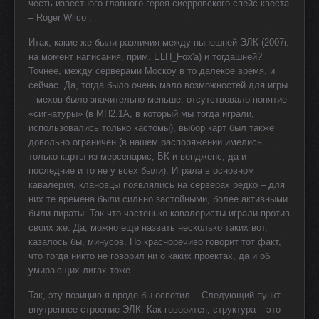
честь известного главного героя сиерровского спейс квеста
– Roger Wilco .
Итак, какие же были различия между нынешней ЭЛК (2007г.
на момент написания, прим. ELH_Fox'а) и тогдашней?
Точнее, между серверами Москоу в то далекое время, и
сейчас. Да, тогда было очень мало возможностей для игры
– мехов было значительно меньше, отсутствовало понятие
«сигнатуры» (в МП2.1А, в который мы тогда играли,
использовались только кастомы), выбор карт был также
довольно ограничен (в нашем распоряжении имелись
только карты из мерсенарис, БК и вендженс, да и
последние и то не у всех были). Играла в основном
кавалерия, клановцы появлялись на серверах редко – для
них те времена были сильно застойными, более активными
были пираты. Так что частенько кавалеристы играли против
своих же. Да, можно еще назвать несколько таких вот,
казалось бы, минусов. Но красноречиво говорит тот факт,
что тогда никто не говорил ни о каких проектах, да и об
умирающих лигах тоже.
Так, эту позицию я вроде бы осветил
. Следующий пункт –
внутреннее строение ЭЛК. Как говорится, структура – это