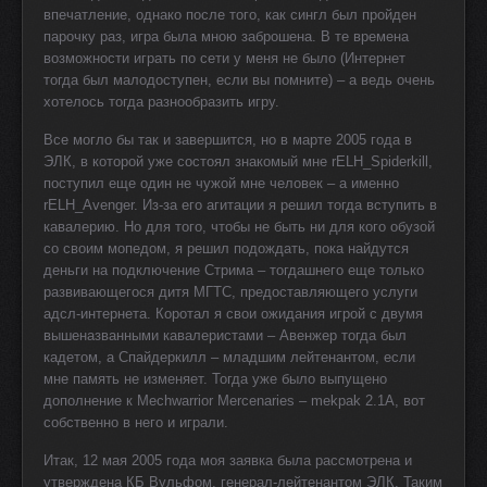
впечатление, однако после того, как сингл был пройден
парочку раз, игра была мною заброшена. В те времена
возможности играть по сети у меня не было (Интернет
тогда был малодоступен, если вы помните) – а ведь очень
хотелось тогда разнообразить игру.
Все могло бы так и завершится, но в марте 2005 года в
ЭЛК, в которой уже состоял знакомый мне rELH_Spiderkill,
поступил еще один не чужой мне человек – а именно
rELH_Avenger. Из-за его агитации я решил тогда вступить в
кавалерию. Но для того, чтобы не быть ни для кого обузой
со своим мопедом, я решил подождать, пока найдутся
деньги на подключение Стрима – тогдашнего еще только
развивающегося дитя МГТС, предоставляющего услуги
адсл-интернета. Коротал я свои ожидания игрой с двумя
вышеназванными кавалеристами – Авенжер тогда был
кадетом, а Спайдеркилл – младшим лейтенантом, если
мне память не изменяет. Тогда уже было выпущено
дополнение к Mechwarrior Mercenaries – mekpak 2.1A, вот
собственно в него и играли.
Итак, 12 мая 2005 года моя заявка была рассмотрена и
утверждена КБ Вульфом, генерал-лейтенантом ЭЛК. Таким