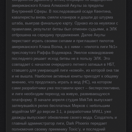
американского Клана Алмазной Акулы за пределы
Внутренней Сферы. В последовавшей осаде Квентина,
кавалеристы вновь смяли кланеров и дошли до штурма
штаба, выиграв финальную карту. Однако из-за неувязки с
правилами, результат битвы был отменен судьями, а ЭЛК
отброшена на середину продвижения. Далее Акулы
перестают играть своими силами и приглашают пилотов
американского Клана Волка, а с ними – «пилота лиги №1»
пресловутого Раффа Водемарка. Умелое командование
последнего решает исход битвы не в пользу ЭЛК. Это
совпадает с началом очередного летнего затишья в НБТ,
ставшего для умирающей лиги «комой», из которой она так
и не вышла. Наиболее активные юниты приходят к общему
мнению, что продолжать играть в мод (
HC
), на котором
сами разработчики уже поставили крест – бесперспективно,
и лиге необходим переход на живую, развивающуюся
платформу. В начале апреля студия
MekTek
выпускает
затянувшийся релиз бесплатных Мерков с небольшим
апдейтом
MP
до версии 3.1, а разработчики
MWLL
уже
дважды выпускают обновление своего мода. Создатель и
главный администратор лиги,
Dark
Phoenix
передает
полномочия своему преемнику
Toxic
’у, и последний