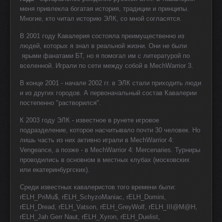
меня привлекла богатая история, традиции и принципы.
Многие, кто читал историю ЭЛК, со мной согласятся.
В 2001 году Кавалерия состояла преимущественно из
людей, которых я знал в реальной жизни. Они не были
ярыми фанатами БТ, но я помогал им с литературой по
вселенной. Играли по сети между собой в MechWarrior 3.
В конце 2001 - начале 2002 гг. в ЭЛК стали приходить люди
и из других городов. А первоначальный состав Кавалерии
постепенно "растворился".
К 2003 году ЭЛК - известное в рунете игровое
подразделение, которое насчитывало почти 30 человек. Но
лишь часть из них активно играли в MechWarrior 4:
Vengeance, а позже - в MechWarrior 4: Mercenaries. Турниры
проводились в основном в местных клубах (московских
или екатеринбургских).
Среди известных кавалеристов того времени были:
rELH_PriMu$, rELH_SchyzoManiac, rELH_Domini,
rELH_Dread, rELH_Vatson, rELH_GreyWolf, rELH_III@M@H,
rELH_Jah Gerr Naut, rELH_Xyron, rELH_Duelist,