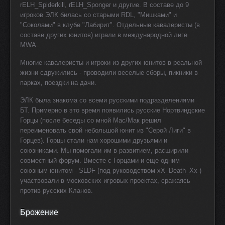
rELH_Spiderkill, rELH_Sponger и другие. В составе до 9
игроков ЭЛК билась со старыми RDL, "Мишками" и
"Соколами" в клубе "Лабирит". Отдельные кавалеристы (в
составе других юнитов) играли в международной лиге
MWA.
Многие кавалеристы и игроки из других юнитов в реальной
жизни сдружились - проводили веселые сборы, пикники в
парках, поездки на дачи.
ЭЛК была знакома со всеми русскими подразделениями
БТ. Примерно в это время появились русские Нортвиндские
Горцы (после беседы со мной Mac/Мак решил
переименовать свой небольшой юнит из "Серой Лиги" в
Горцев). Горцы стали нам хорошими друзьями и
союзниками. Мы помогали им в развитием, расширили
совместный форум. Вместе с Горцами и еще одним
союзным юнитом - SLDF (под руководством xX_Death_Xx )
участвовали в московских игровых проектах, сражаясь
против русских Кланов.
Брожение