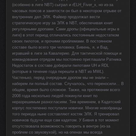
(особенно в лиге NBT) сыграл и rELH_Fiver_x, но из-за
часовых поясов и занятости он был в некотором отрыве от
внутренних дел ЭЛК. Файвер продолжал вести
стратегическую игру за ЭЛК в NBT, обеспечивая юнит
регулярными дропами. Сами дропы (официальные игры в
лиге) в этот период отличались постоянным недостатком
своих пилотов, и прочими проблемами. В постоянном
составе было всего три человека: Бивень, я, и Вад,
игравший в лиге за Кавалерию. Для тактической помощи и
командования отрядом мы постоянно приглашали Ратника.
Недостаток в составе добирали пилотами UH и RDL
(которые в течение года перешли в NBT из MWL).
Частенько, перед очередным дропом мы не знали –
наберем ли полный состав. Случалось, что переносили… В
общем, время было сложное. Также, на протяжении всего
2008 года несколько людей покинули юнит по
неразрешимым разногласиям. Тем временем, в Кадетский
корпус постепенно поступали новички. Многие новобранцы
того периода ныне составляют костяк ЭЛК. Я тренировал
новичков будучи еще сам кадетом. У Бивня в тот момент
отсутствовала возможность говорить в вентре (из-за
проблем со звуковухой), но на опенах мы всегда