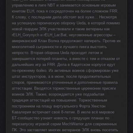
управлению в лиге NBT и занимается основным игровым
юнитом ELH, пока я сосредоточен на более сложном FRR.
К слову, с последним дела обстоят всё хуже… Несмотря
на успешную героическую оборону Ueda, в которой помимо
новой гвардии ЭЛК участвовали и такие ветераны как
rELH_Gorynych и rELH_Lar.Bat, неугомонные агрессоры –
американский Клан Волка продолжают напирать. Против их
многолетней сыгранности и лучшего пинга выстоять
непросто. Вторая оборона Ueda проходит летом и
завершается потерей планеты, а вместе с тем и отказом от
дальнейших игр за FRR. Дела в Кадетском корпусе идут
по-прежнему бойко. Из активных воинов сформирован уже
штат инструкторов, а в июне, после продолжительных
споров, принимаются уточненные и дополненные правила
аттестации. Вводятся торжественные церемонии присяги
воинов ЭЛК. Также, возрождается уже подзабытая
традиция аттестаций на повышение. Торжественным
построением на плацу виртуального Форта Уинстон
Кавалерия встречает своё 8-летие. В июле всё мировое
БТ-сообщество узнает новость о грядущих планах по
перезапуску игровой серии MechWarrior для современных
ПК. Это заставляет многих ветеранов ЭЛК вновь посетить