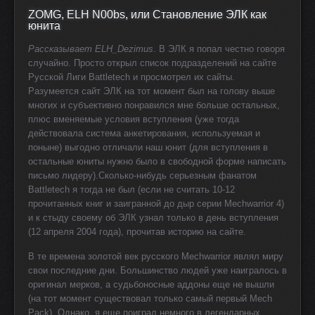
ZOMG, ELH N00bs, или Становление ЭЛК как
юнита
Рассказывает ELH_Dezimus
. В ЭЛК я попал честно говоря
случайно. Просто открыл список подразделений на сайте
Русской Лиги Battletech и просмотрел их сайты.
Разумеется сайт ЭЛК на тот момент был на голову выше
многих и субъективно понравился мне больше остальных,
плюс вменяемые условия вступления (уже тогда
действовала система анкетирования, используемая и
поныне) выгодно отличали наш юнит (для вступления в
остальные юниты нужно было в свободной форме написать
письмо лидеру).Сколько-нибудь серьезным фанатом
Battletech я тогда не был (если не считать 10-12
прочитанных книг и заигранной до дыр серии Mechwarrior 4)
и к стыду своему об ЭЛК узнал только в день вступления
(12 апреля 2004 года), прочитав историю на сайте.
В те времена золотой век русского Mechwarrior являл миру
свои последние дни. Большинство людей уже наигралось в
оригинал мерков, а судьбоносные аддоны еще не вышли
(на тот момент существовал только самый первый Mech
Pack). Однако, я еще поиграл немного в легендарных