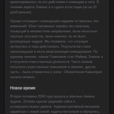
ориентировались по его действиям и командам в чате. В
течение апреля, Бивень и я сдали аттестации (он на 20
дней раньше).
Однако ситуация с командными кадрами оставалась без
изменений. Юнит напоминал корабль без капитана,
плывущий в неизвестном направлении: были несколько
опытных энтузиастов, были новички, но не было
руководящих кадров. Мы понимали, что ситуация
затянулась и пора действовать. Результатом стала
произошедшая в июле реорганизация командования. По
единому мнению, новым Главкомом стал Файвер. Бивень и
я получили ответственные должности. Часть воинов
получила существенные повышения в званиях, другая
часть – была отправлена в запас. Обновлённая Кавалерия
начала оживать.
Новое время
Вторая половина 2008 года прошла в обычных боевых
буднях. Zmiulan сделал редизайн сайта и
усовершенствовал движок. Административный механизм
заработал с новой силой: кадеты поступали и обучались,