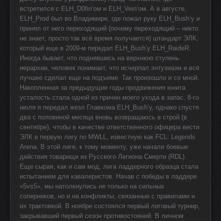
встретился с ELH_D0fin’ом и ELH_Vein’ом. А в августе,
ELH_Prod был во Владимире, где пожал руку ELH_Bush’у и
принял от него переходящий (почему переходящий – никто
не знает, просто так всё время получается) штандарт ЭЛК,
который еще в 2009-м передал ELH_Bush’у ELH_RaideR.
Иногда бывает, что поднявшись на верхнюю ступень
иерархии, человек понимает, что исчерпал энтузиазм и всё
лучшее сделал еще на подъеме. Так произошло и со мной.
Накопленная за предыдущие годы продвижения юнита
усталость стала одной из причин моего ухода в запас. 8-го
июля я передал жезл Главкома ELH_Bush’у, однако спустя
два с половиной месяца вновь возвращаюсь в строй (в
сентябре), чтобы в качестве ответственного офицера вести
ЭЛК в первую лигу по
MWLL
, известную как
FCL
:
Legends
Arena
. В этой лиге, к тому моменту, уже начали боевые
действия товарищи из Русского Легиона Смерти (
RDL
).
Еще сырая, как и сам мод, лига ладдерного образца стала
испытанием для кавалеристов. Начав с победы в ладдере
«5
vs
5», мы натолкнулись не только на сильных
соперников, но и на конфликты, связанные с правилами и
их трактовкой. В ноябре состоялся первый лиговый турнир,
закрывавший первый сезон противостояний. В личном