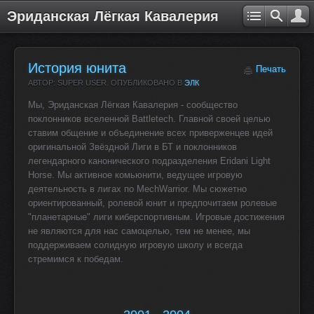
Эриданская Лёгкая Кавалерия
История юнита
Печать
АВТОР: SUPER USER. ОПУБЛИКОВАНО В
ЭЛК
Мы, Эриданская Лёгкая Кавалерия - сообщество
поклонников вселенной Battletech. Главной своей целью
ставим общение и объединение всех приверженцев идей
оригинальной Звёздной Лиги в БТ и поклонников
легендарного канонического подразделения Eridani Light
Horse. Мы активное комьюнити, ведущее игровую
деятельность в лигах по MechWarrior. Мы сюжетно
ориентированный, ролевой юнит и предпочитаем ролевые
"планетарные" лиги киберспортивным. Игровые достижения
не являются для нас самоцелью, тем не менее, мы
поддерживаем солидную игровую школу и всегда
стремимся к победам.