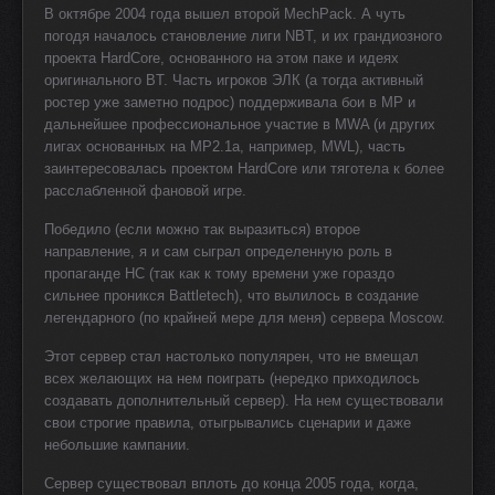
В октябре 2004 года вышел второй MechPack. А чуть
погодя началось становление лиги NBT, и их грандиозного
проекта HardCore, основанного на этом паке и идеях
оригинального BT. Часть игроков ЭЛК (а тогда активный
ростер уже заметно подрос) поддерживала бои в MP и
дальнейшее профессиональное участие в MWA (и других
лигах основанных на MP2.1a, например, MWL), часть
заинтересовалась проектом HardCore или тяготела к более
расслабленной фановой игре.
Победило (если можно так выразиться) второе
направление, я и сам сыграл определенную роль в
пропаганде HC (так как к тому времени уже гораздо
сильнее проникся Battletech), что вылилось в создание
легендарного (по крайней мере для меня) сервера Moscow.
Этот сервер стал настолько популярен, что не вмещал
всех желающих на нем поиграть (нередко приходилось
создавать дополнительный сервер). На нем существовали
свои строгие правила, отыгрывались сценарии и даже
небольшие кампании.
Сервер существовал вплоть до конца 2005 года, когда,