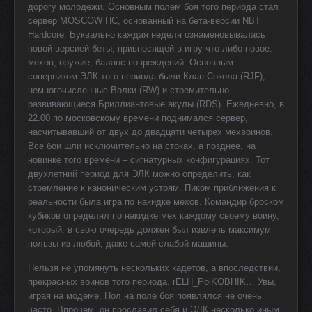
дорогу молодежи. Основным полем боя того периода стал
сервер MOSCOW HC, основанный на бета-версии NBT
Hardcore. Буквально каждая неделя ознаменовывалась
новой версией беты, привносящей в игру что-либо новое:
мехов, оружие, баланс повреждений. Основным
соперником ЭЛК того периода были Клан Сокола (RJF),
немногочисленные Волки (RW) и стремительно
развивающиеся Бриллиантовые акулы (RDS). Ежедневно, в
22.00 по московскому времени поднимался сервер,
насчитывавший от двух до двадцати четырех мехвоинов.
Все бои шли исключительно на стоках, а позднее, на
новинке того времени – сигнатурных конфигурациях. Тот
двухлетний период для ЭЛК можно определить, как
стремление к каноническим устоям. Пиком приближения к
реальности была игра по накидке мехов. Командир броском
кубиков определял по накидке мех каждому своему воину,
который, в свою очередь должен был извлечь максимум
пользы из любой, даже самой слабой машины.
Нельзя не упомянуть нескольких кадетов, а впоследствии,
прекрасных воинов того периода. rELH_PolKOBHIK… Увы,
играя на модеме, Пол на поле боя появлялся не очень
часто. Впрочем, он прославил себя и ЭЛК несколько иным