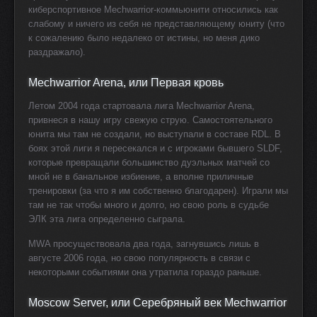
киберспортивное Mechwarrior-коммьюнити относились как
слабому и ничего из себя не представляющему юниту (что
к сожалению было недалеко от истины, но меня дико
раздражало).
Mechwarrior Arena, или Первая кровь
Летом 2004 года стартовала лига Mechwarrior Arena,
привнеся в нашу игру свежую струю. Самостоятельного
юнита мы там не создали, но выступали в составе RDL. В
боях этой лиги я пересекался и с игроками бывшего SLDF,
которые превращали большинство дуэльных матчей со
мной не в банальное избиение, а вполне приличные
тренировки (за что я им собственно благодарен). Играли мы
там не так чтобы много и долго, но свою роль в судьбе
ЭЛК эта лига определенно сыграла.
MWA просуществовала два года, загнувшись лишь в
августе 2006 года, но свою популярность в связи с
некоторыми событиями она утратила гораздо раньше.
Moscow Server,
или
Серебряный
век
Mechwarrior