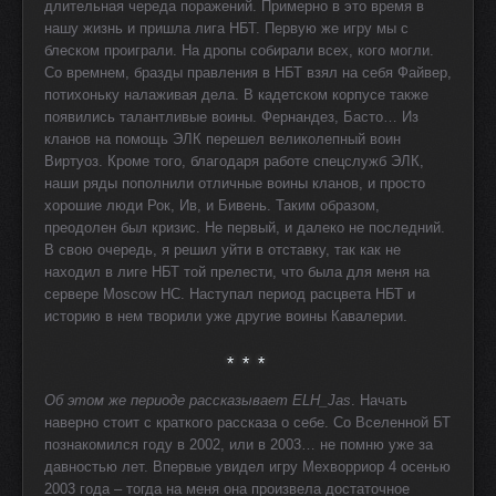
длительная череда поражений. Примерно в это время в
нашу жизнь и пришла лига НБТ. Первую же игру мы с
блеском проиграли. На дропы собирали всех, кого могли.
Со времнем, бразды правления в НБТ взял на себя Файвер,
потихоньку налаживая дела. В кадетском корпусе также
появились талантливые воины. Фернандез, Басто… Из
кланов на помощь ЭЛК перешел великолепный воин
Виртуоз. Кроме того, благодаря работе спецслужб ЭЛК,
наши ряды пополнили отличные воины кланов, и просто
хорошие люди Рок, Ив, и Бивень. Таким образом,
преодолен был кризис. Не первый, и далеко не последний.
В свою очередь, я решил уйти в отставку, так как не
находил в лиге НБТ той прелести, что была для меня на
сервере Moscow HC. Наступал период расцвета НБТ и
историю в нем творили уже другие воины Кавалерии.
* * *
Об этом же периоде рассказывает ELH_Jas
. Начать
наверно стоит с краткого рассказа о себе. Со Вселенной БТ
познакомился году в 2002, или в 2003… не помню уже за
давностью лет. Впервые увидел игру Мехворриор 4 осенью
2003 года – тогда на меня она произвела достаточное