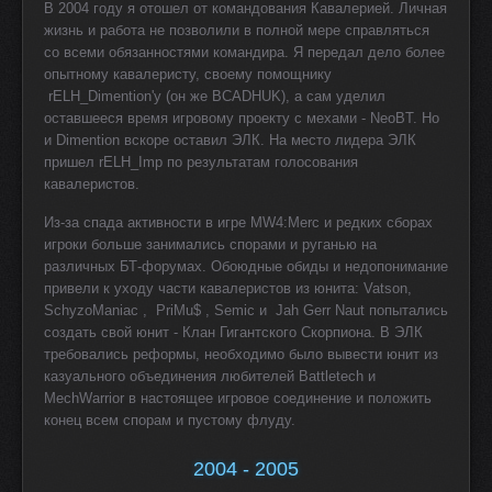
В 2004 году я отошел от командования Кавалерией. Личная
жизнь и работа не позволили в полной мере справляться
со всеми обязанностями командира. Я передал дело более
опытному кавалеристу, своему помощнику
rELH_Dimention'у (он же BCADHUK), а сам уделил
оставшееся время игровому проекту с мехами - NeoBT. Но
и Dimention вскоре оставил ЭЛК. На место лидера ЭЛК
пришел rELH_Imp по результатам голосования
кавалеристов.
Из-за спада активности в игре MW4:Merc и редких сборах
игроки больше занимались спорами и руганью на
различных БТ-форумах. Обоюдные обиды и недопонимание
привели к уходу части кавалеристов из юнита: Vatson,
SchyzoManiac , PriMu$ , Semic и Jah Gerr Naut попытались
создать свой юнит - Клан Гигантского Скорпиона. В ЭЛК
требовались реформы, необходимо было вывести юнит из
казуального объединения любителей Battletech и
MechWarrior в настоящее игровое соединение и положить
конец всем спорам и пустому флуду.
2004 - 2005