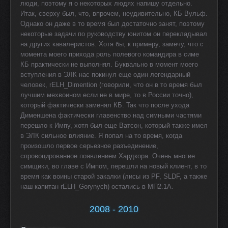
люди, поэтому я о некоторых людях напишу отдельно.
Итак, сверху был, что, впрочем, неудивительно, КБ Вульф.
Однако он даже в то время был достаточно занят, поэтому
некоторые задачи по руководству юнитом он перекладывал
на других кавалеристов. Хотя бы, к примеру, замечу, что с
момента моего прихода роль полевого командира в симе
КБ практически не выполнял. Буквально в момент моего
вступления в ЭЛК нас покинул еще один легендарный
человек, rELH_Dimention (говорили, что он в то время был
лучшим мехвоином если не в мире, то в России точно),
который фактически заменял КБ. Так что после ухода
Дименшена фактически главенство над симными частями
перешло к Импу, хотя был еще Ватсон, который также имел
в ЭЛК сильное влияние. Я попал на то время, когда
произошло первое серьезное разъединение,
спровоцированное появлением Хардкора. Очень многие
симщики, во главе с Импом, перешли на новый клиент, в то
время как воины старой закалки (лисы из PF, SLDF, а также
наш капитан rELH_Gorynych) остались в МП2.1А.
2008 - 2010