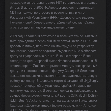
проходили аттестации, в лиге НБТ готовились и игрались
битвы. В августе 2008 Файвер договорился с админами
NBT на получение второго игрового юнита в лиге –
Расалхагской Республики (FRR). Дропов стало вдоволь.
Появился свой более-менее стабильный состав. Стали
играться дропы под командованием Бивня.
2009 год Кавалерия встретила в прежнем темпе. Битвы в
лиге проходили с переменным успехом. Дела с FRR шли
довольно плохо, несмотря на мои труды по устройству
гарнизонов планет вследствие выданного мне Файвером
доступа к управлению в лиге. В конце февраля Бивень
отходит от дел, и правой рукой Файвера становлюсь я. В
начале апреля Zmiulan открывает мне административный
доступ и к святая-святых – форуму Звёздной Лиги, что
позволяет оперативно выполнять всю административную
работу по юниту. В феврале-марте благодаря rELH_Serg’у
проходит очередной внутри-кавалерийский турнир по
личному мастерству. В этот же период из набравших опыт
воинов формируется командный костяк ЭЛК: rELH_D0fin и
rELH_BushVVacker становятся на должности Начальника
КадКора и Дроп-командера (потом рокируются). А позже
rELH_Niv Caudate становится моим помощником по