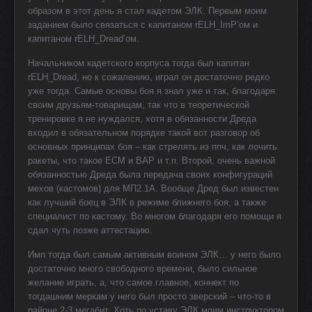
образом в этот день я стал кадетом ЭЛК. Первым моим
заданием было связаться с капитаном rELH_ImP’ом и
капитаном rELH_Dread’ом.
Начальником кадетского корпуса тогда был капитан
rELH_Dread, но к сожалению, играл он достаточно редко
уже тогда. Самые основы боя я знал уже и так, благодаря
своим друзьям-товарищам, так что в теоретической
тренировке я не нуждался, хотя в обязанности Дреда
входил в обязательном порядке такой вот разговор об
основных принципах боя – как стрелять из ппч, как лочить
ракеты, что такое ЕСМ и ВАР и т.п. Второй, очень важной
обязанностью Дреда была передача своих конфигураций
мехов (кастомов) для МП2.1А. Вообще Дред был известен
как лучший боец в ЭЛК в режиме ближнего боя, а также
специалист по кастому. Во многом благодаря его помощи я
сдал чуть позже аттестацию.
Имп тогда был самым активным воином ЭЛК… у него было
достаточно много свободного времени, было сильное
желание играть, а, что самое главное, коннект по
тогдашним меркам у него был просто зверский – что-то в
районе 2-3 мегабит. Хоть по уставу ЭЛК моим инструктором