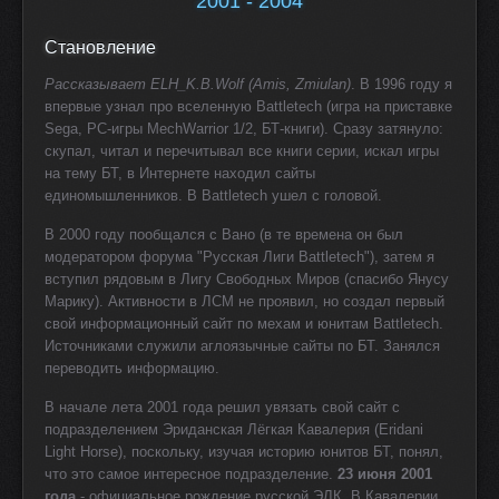
2001 - 2004
Становление
Рассказывает ELH_K.B.Wolf (Amis, Zmiulan)
. В 1996 году я
впервые узнал про вселенную Battletech (игра на приставке
Sega, PC-игры MechWarrior 1/2, БТ-книги). Сразу затянуло:
скупал, читал и перечитывал все книги серии, искал игры
на тему БТ, в Интернете находил сайты
единомышленников. В Battletech ушел с головой.
В 2000 году пообщался с Вано (в те времена он был
модератором форума "Русская Лиги Battletech"), затем я
вступил рядовым в Лигу Свободных Миров (спасибо Янусу
Марику). Активности в ЛСМ не проявил, но создал первый
свой информационный сайт по мехам и юнитам Battletech.
Источниками служили аглоязычные сайты по БТ. Занялся
переводить информацию.
В начале лета 2001 года решил увязать свой сайт с
подразделением Эриданская Лёгкая Кавалерия (Eridani
Light Horse), поскольку, изучая историю юнитов БТ, понял,
что это самое интересное подразделение.
23 июня 2001
года
- официальное рождение русской ЭЛК. В Кавалерии