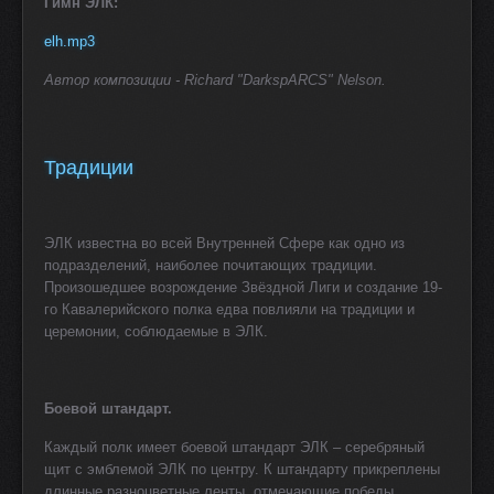
Гимн ЭЛК:
elh.mp3
Автор композиции - Richard "DarkspARCS" Nelson.
Традиции
ЭЛК известна во всей Внутренней Сфере как одно из
подразделений, наиболее почитающих традиции.
Произошедшее возрождение Звёздной Лиги и создание 19-
го Кавалерийского полка едва повлияли на традиции и
церемонии, соблюдаемые в ЭЛК.
Боевой штандарт.
Каждый полк имеет боевой штандарт ЭЛК – серебряный
щит с эмблемой ЭЛК по центру. К штандарту прикреплены
длинные разноцветные ленты, отмечающие победы