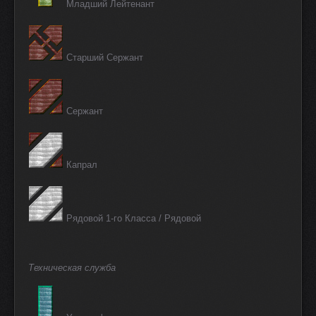
Младший Лейтенант
Старший Сержант
Сержант
Капрал
Рядовой 1-го Класса / Рядовой
Техническая служба