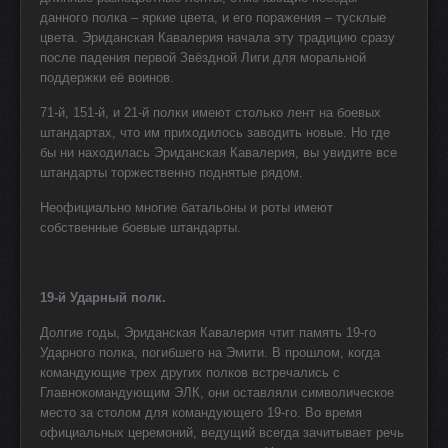
данного полка – яркие цвета, и его поражения – тусклые
цвета. Эриданская Кавалерия начала эту традицию сразу
после падения первой Звёздной Лиги для моральной
поддержки её воинов.
71-й, 151-й, и 21-й полки имеют столько лент на боевых
штандартах, что им приходилось заводить новые. Но где
бы ни находилась Эриданская Кавалерия, вы увидите все
штандарты торжественно поднятые рядом.
Неофициально многие батальоны и роты имеют
собственные боевые штандарты.
19-й Ударный полк.
Долгие годы, Эриданская Кавалерия чтит память 19-го
Ударного полка, погибшего на Эмити. В прошлом, когда
командующие трех других полков встречались с
Главнокомандующим ЭЛК, они оставляли символическое
место за столом для командующего 19-го. Во время
официальных церемоний, ведущий всегда зачитывает речь