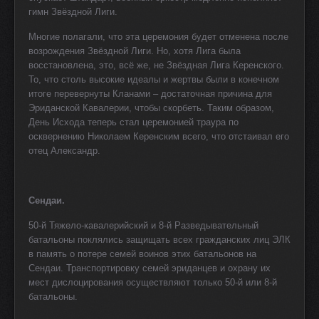
гимн Звёздной Лиги.
Многие полагали, что эта церемония будет отменена после
возрождения Звёздной Лиги. Но, хотя Лига была
восстановлена, это, всё же, не Звёздная Лига Керенского.
То, что столь высокие идеалы и жертвы были в конечном
итоге перевернуты Кланами – достаточная причина для
Эриданской Кавалерии, чтобы скорбеть. Таким образом,
День Исхода теперь стал церемонией траура по
осквернению Николаем Керенским всего, что отстаивал его
отец Александр.
Сендаи.
50-й Тяжело-кавалерийский и 8-й Разведывательный
батальоны поклялись защищать всех гражданских лиц ЭЛК
в память о потере семей воинов этих батальонов на
Сендаи. Транспортировку семей эриданцев и охрану их
мест дислоцирования осуществляют только 50-й или 8-й
батальоны.