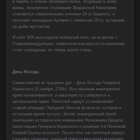
в память о членах погибшего полка. Уходящие в запас
воины, безупречно служившие Эриданской Кавалерии,
становятся символичными членами 19-го Ударного, и
получают наградные булавки с символом 19-го, вставшим
на дыбы мустангом.
И хотя ЭЛК воссоздала четвертый полк, на встречах с
Главнокомандующим, символическое кресло по-прежнему
стоит свободным, но теперь возле стены.
День Исхода.
Самая важная из траурных дат – День Исхода Генерала
Керенского (5 ноября, 2784г). Все обычные мероприятия
приостанавливаются, и кавалеристы собираются в
центральном парке. Почетный караул устанавливает
старый штандарт Звёздной Лиги на флагшток, который в
остальное время пустует. Затем, командующий базой
зачитывает историческое коммюнике Полковника Брэдли,
известившее Генерала Керенского о решении 3-й Полковой
Боевой Группы остаться. После того, как почетный караул
спускает штандарт, военный оркестр медленно исполняет