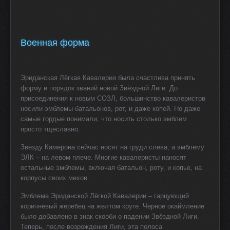
Военная форма
Эриданская Лёгкая Кавалерия была счастлива принять
форму и порядок званий новой Звёздной Лиги. До
присоединения к новым СОЗЛ, большинство кавалеристов
носили эмблемы батальонов, рот, и даже копей. Но даже
самые гордые понимали, что носить столько эмблем
просто тщеславно.
Звезду Камерона сейчас носят на груди слева, а эмблему
ЭЛК – на левом плече. Многие кавалеристы наносят
остальные эмблемы, включая батальон, роту, и копье, на
корпусы своих мехов.
Эмблема Эриданской Лёгкой Кавалерии – гарцующий
коричневый жеребец на желтом круге. Черное окаймление
было добавлено в знак скорби о падении Звёздной Лиги.
Теперь, после возрождения Лиги, эта полоса